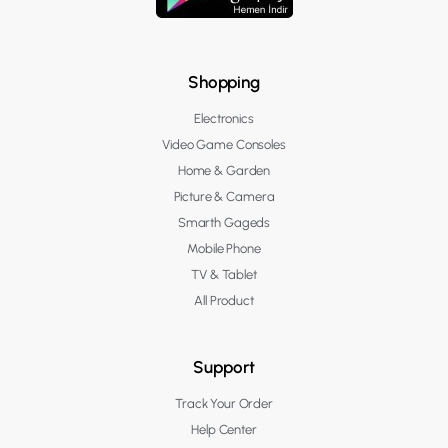
Shopping
Electronics
Video Game Consoles
Home & Garden
Picture & Camera
Smarth Gageds
Mobile Phone
TV & Tablet
All Product
Support
Track Your Order
Help Center