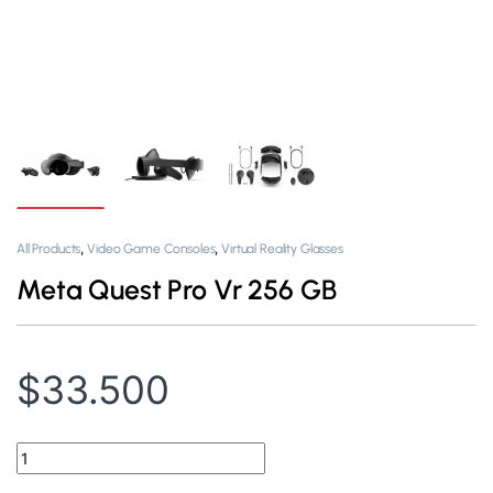
,
,
All Products
Video Game Consoles
Virtual Reality Glasses
Meta Quest Pro Vr 256 GB
$
33.500