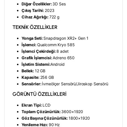
Diğer Özellikler:
3D Ses
Çıkış Tarihi:
2023
Cihaz Ağırlığı:
722 g
TEKNİK ÖZELLİKLER
Yonga Seti:
Snapdragon XR2+ Gen 1
İşlemci:
Qualcomm Kryo 585
İşlemci Çekirdeği:
8 adet
Grafik İşlemcisi:
Adreno 650
İşletim Sistemi:
Android
Bellek:
12 GB
Kapasite:
256 GB
Sensörler:
İvmeölçer Sensörü/
Jiroskop Sensörü
GÖRÜNTÜ ÖZELLİKLERİ
Ekran Tipi:
LCD
Toplam Çözünürlük:
3600×1920
Göz Başına Çözünürlük:
1800×1920
Yenileme Hızı:
90 Hz