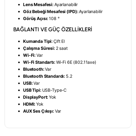
Lens Mesafesi:
Ayarlanabilir
Göz Bebeği Mesafesi (IPD):
Ayarlanabilir
Görüş Açısı:
108 °
BAĞLANTI VE GÜÇ ÖZELLİKLERİ
Kumanda Tipi:
Çift El
Çalışma Süresi:
2 saat
Wi-Fi:
Var
Wi-Fi Standartı:
Wi-Fi 6E (802.11axe)
Bluetooth:
Var
Bluetooth Standardı:
5.2
USB:
Var
USB Tipi:
USB-Type-C
DisplayPort:
Yok
HDMI:
Yok
AUX Ses Çıkışı:
Var