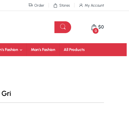
Order
Stores
My Account
$
0
0
’s Fashion
Man’s Fashion
All Products
 Gri