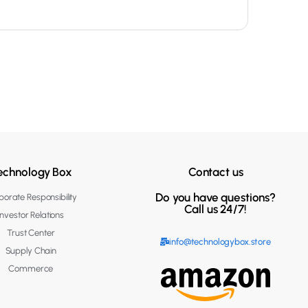
echnology Box
Contact us
Do you have questions?
orate Responsibility
Call us 24/7!
Investor Relations
Trust Center
info@technologybox.store
Supply Chain
Commerce