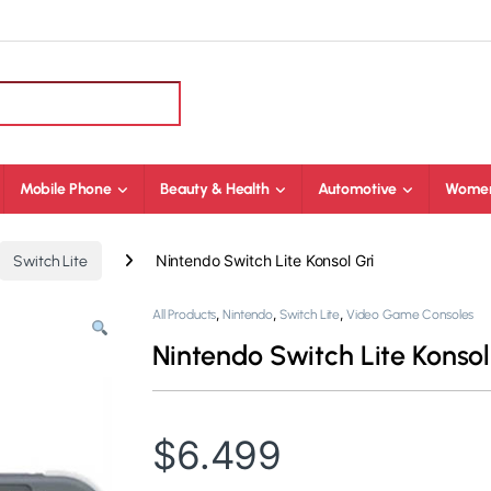
Mobile Phone
Beauty & Health
Automotive
Women
Nintendo Switch Lite Konsol Gri
Switch Lite
,
,
,
All Products
Nintendo
Switch Lite
Video Game Consoles
Nintendo Switch Lite Konsol
$
6.499