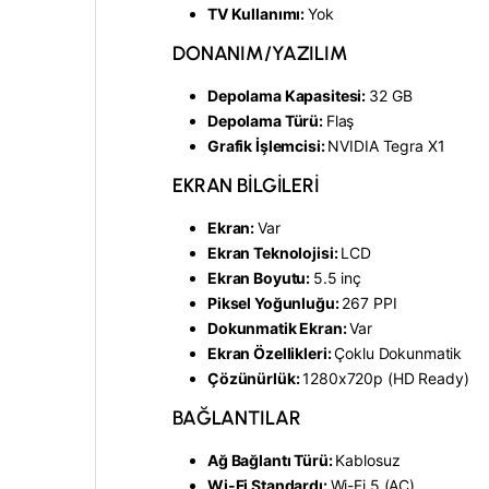
TV Kullanımı:
Yok
DONANIM/YAZILIM
Depolama Kapasitesi:
32 GB
Depolama Türü:
Flaş
Grafik İşlemcisi:
NVIDIA Tegra X1
EKRAN BİLGİLERİ
Ekran:
Var
Ekran Teknolojisi:
LCD
Ekran Boyutu:
5.5 inç
Piksel Yoğunluğu:
267 PPI
Dokunmatik Ekran:
Var
Ekran Özellikleri:
Çoklu Dokunmatik
Çözünürlük:
1280x720p (HD Ready)
BAĞLANTILAR
Ağ Bağlantı Türü:
Kablosuz
Wi-Fi Standardı:
Wi-Fi 5 (AC)