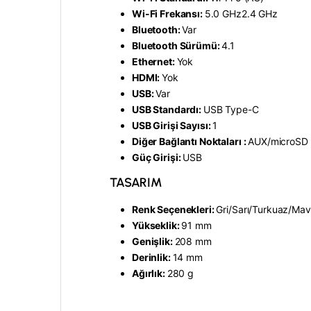
Wi-Fi Frekansı:
5.0 GHz
2.4 GHz
Bluetooth:
Var
Bluetooth Sürümü:
4.1
Ethernet:
Yok
HDMI:
Yok
USB:
Var
USB Standardı:
USB Type-C
USB Girişi Sayısı:
1
Diğer Bağlantı Noktaları :
AUX/
microSD 
Güç Girişi:
USB
TASARIM
Renk Seçenekleri:
Gri/
Sarı/
Turkuaz/Mav
Yükseklik:
91 mm
Genişlik:
208 mm
Derinlik:
14 mm
Ağırlık:
280 g