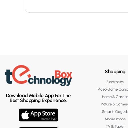
Shopping
Electronics
Video Game Conso
Download Mobile App For The
Home & Garde
Best Shopping Experience.
Picture & Camer
Smarth Gaged
Mobile Phone
TV & Tablet