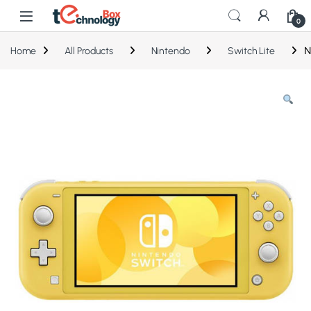
0
N
Home
All Products
Nintendo
Switch Lite