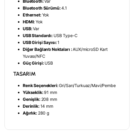
Bluetooth:
Var
Bluetooth Sürümü:
4.1
Ethernet:
Yok
HDMI:
Yok
USB:
Var
USB Standardı:
USB Type-C
USB Girişi Sayısı:
1
Diğer Bağlantı Noktaları :
AUX/
microSD Kart
Yuvası/
NFC
Güç Girişi:
USB
TASARIM
Renk Seçenekleri:
Gri/
Sarı/
Turkuaz/Mavi/Pembe
Yükseklik:
91 mm
Genişlik:
208 mm
Derinlik:
14 mm
Ağırlık:
280 g