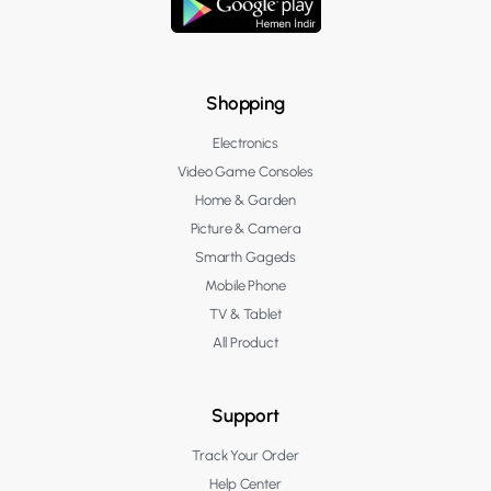
Shopping
Electronics
Video Game Consoles
Home & Garden
Picture & Camera
Smarth Gageds
Mobile Phone
TV & Tablet
All Product
Support
Track Your Order
Help Center