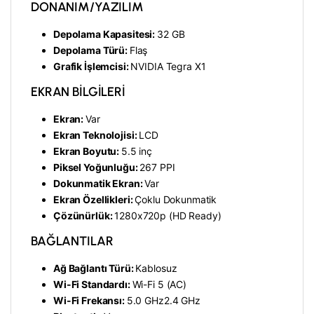
DONANIM/YAZILIM
Depolama Kapasitesi:
32 GB
Depolama Türü:
Flaş
Grafik İşlemcisi:
NVIDIA Tegra X1
EKRAN BİLGİLERİ
Ekran:
Var
Ekran Teknolojisi:
LCD
Ekran Boyutu:
5.5 inç
Piksel Yoğunluğu:
267 PPI
Dokunmatik Ekran:
Var
Ekran Özellikleri:
Çoklu Dokunmatik
Çözünürlük:
1280x720p (HD Ready)
BAĞLANTILAR
Ağ Bağlantı Türü:
Kablosuz
Wi-Fi Standardı:
Wi-Fi 5 (AC)
Wi-Fi Frekansı:
5.0 GHz
2.4 GHz