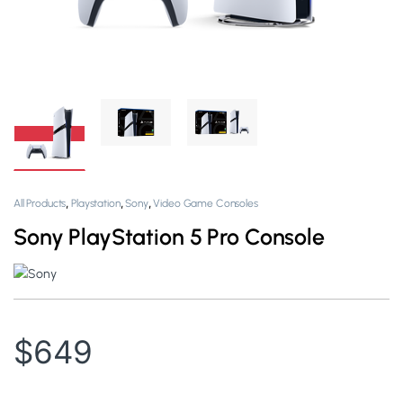
,
,
,
All Products
Playstation
Sony
Video Game Consoles
Sony PlayStation 5 Pro Console
$
649