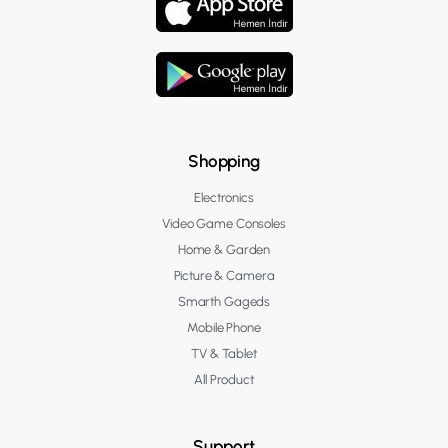
Shopping
Electronics
Video Game Consoles
Home & Garden
Picture & Camera
Smarth Gageds
Mobile Phone
TV & Tablet
All Product
Support