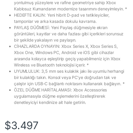
yontulmuş yüzeylere ve rafine geometriye sahip Xbox
Kablosuz Kumandanın modernize tasarımını deneyimleyin. *
HEDEFTE KALIN: Yeni hibrit D-pad ve tetikleyiciler,
tamponlar ve arka kasada dokulu kavrama.
PAYLAŞ DÜĞMESİ: Yeni Paylaş düğmesiyle ekran
görüntüleri, kayıtlar ve daha fazlası gibi içerikleri sorunsuz
bir şekilde yakalayın ve paylaşın.
CİHAZLARDA OYNAYIN: Xbox Series X, Xbox Series S,
Xbox One, Windows PC, Android ve iOS gibi cihazlar
arasında kolayca eşleştirip geçiş yapabilmeniz için Xbox
Wireless ve Bluetooth teknolojisi içerir. *
UYUMLULUK: 3,5 mm ses kulaklık jakı ile uyumlu herhangi
bir kulaklığı takın. Konsol veya PC’ye doğrudan tak ve
çalıştır için USB-C bağlantı noktasını kullanarak bağlayın. *
ÖZEL DÜĞME HARİTALAMASI: Xbox Accessories
uygulamasıyla düğme eşlemelerini özelleştirerek
denetleyiciyi kendinize ait hale getirin.
$
3.497