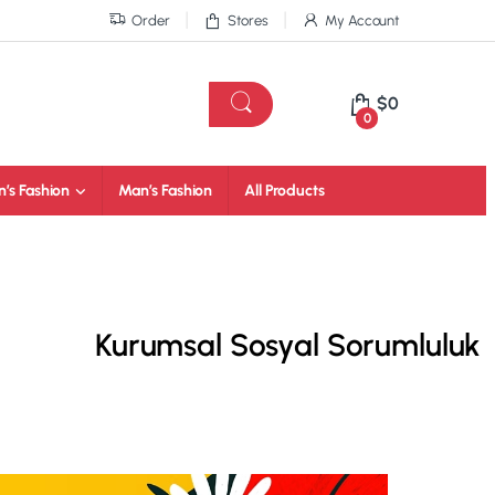
Order
Stores
My Account
$
0
0
’s Fashion
Man’s Fashion
All Products
Kurumsal Sosyal Sorumluluk