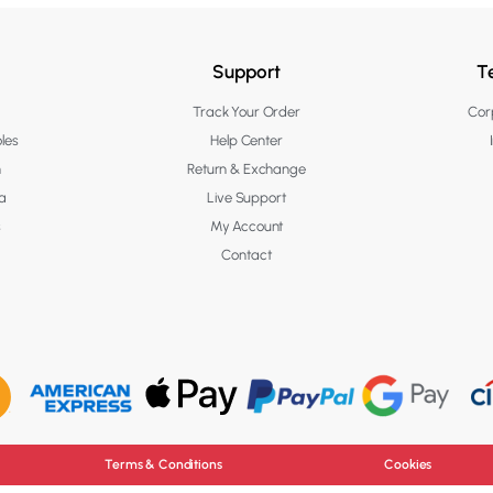
Support
T
Track Your Order
Corp
les
Help Center
n
Return & Exchange
a
Live Support
s
My Account
Contact
Terms & Conditions
Cookies