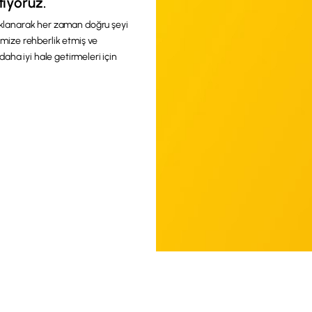
tıyoruz.
klanarak her zaman doğru şeyi
imize rehberlik etmiş ve
daha iyi hale getirmeleri için