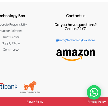
echnology Box
Contact us
Do you have questions?
orate Responsibility
Call us 24/7!
Investor Relations
Trust Center
info@technologybox.store
Supply Chain
Commerce
Return Policy
Privacy Policy