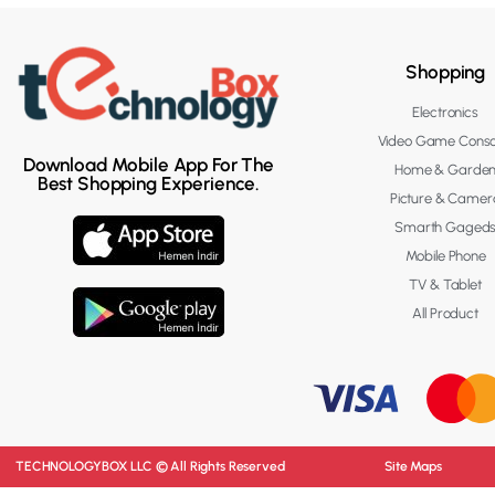
Shopping
Electronics
Video Game Conso
Download Mobile App For The
Home & Garde
Best Shopping Experience.
Picture & Camer
Smarth Gaged
Mobile Phone
TV & Tablet
All Product
TECHNOLOGYBOX LLC © All Rights Reserved
Site Maps