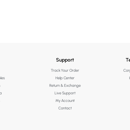
Support
T
Track Your Order
Corp
les
Help Center
n
Return & Exchange
a
Live Support
s
My Account
Contact