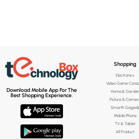
Shopping
Electronics
Video Game Conso
Download Mobile App For The
Home & Garde
Best Shopping Experience.
Picture & Camer
Smarth Gaged
Mobile Phone
TV & Tablet
All Product