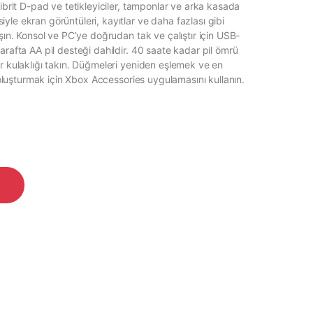
Hibrit D-pad ve tetikleyiciler, tamponlar ve arka kasada
le ekran görüntüleri, kayıtlar ve daha fazlası gibi
aşın. Konsol ve PC’ye doğrudan tak ve çalıştır için USB-
arafta AA pil desteği dahildir. 40 saate kadar pil ömrü
ir kulaklığı takın. Düğmeleri yeniden eşlemek ve en
i oluşturmak için Xbox Accessories uygulamasını kullanın.