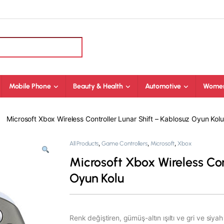
Mobile Phone
Beauty & Health
Automotive
Women
Microsoft Xbox Wireless Controller Lunar Shift – Kablosuz Oyun Kolu
,
,
,
All Products
Game Controllers
Microsoft
Xbox
Microsoft Xbox Wireless Con
Oyun Kolu
Renk değiştiren, gümüş-altın ışıltı ve gri ve si