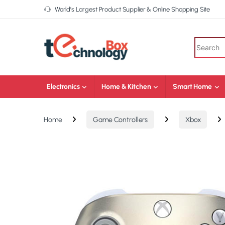
World’s Largest Product Supplier & Online Shopping Site
Electronics
Home & Kitchen
Smart Home
Home
Game Controllers
Xbox