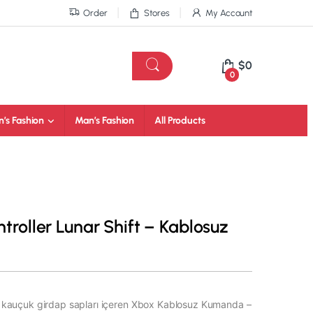
Order
Stores
My Account
$
0
0
’s Fashion
Man’s Fashion
All Products
troller Lunar Shift – Kablosuz
yah kauçuk girdap sapları içeren Xbox Kablosuz Kumanda –