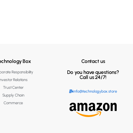
echnology Box
Contact us
Do you have questions?
orate Responsibility
Call us 24/7!
Investor Relations
Trust Center
info@technologybox.store
Supply Chain
Commerce